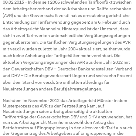
08.02.2013
-
In dem seit 2006 schwelenden Tarifkonflikt zwischen
dem Arbeitgeberverband der Volksbanken und Raiffeisenbanken
(AVR) und der Gewerkschaft ver.di hat es erneut eine gerichtliche
Entscheidung zur Tarifanwendung gegeben: am 6. Februar durch
das Arbeitsgericht Mannheim. Hintergrund ist der Umstand, dass
sich in zwei Tarifwerken unterschiedliche Vergütungsregelungen
gegenüberstehen. Die tariflichen Vergütungsregelungen des AVR
mit ver.di wurden zuletzt im Jahr 2004 aktualisiert, seither wurde
auch keine Anhebung der Tarifgehälter mehr vereinbart. Die
aktuellen Vergütungsregelungen des AVR aus dem Jahr 2012 mit
den Gewerkschaften DBV – Deutscher Bankangestellten-Verband
und DHV – Die Berufsgewerkschaft liegen rund sechszehn Prozent
über dem Stand von ver.di. Sie enthalten allerdings für
Neueinstellungen andere Berufsjahresregelungen.
Nachdem im November 2012 das Arbeitsgericht Münster in dem
Musterprozess des AVR zu der Feststellung kam, auf
Neueinstellungen seien arbeitgeberseitig die aktuellen
Tarifverträge der Gewerkschaften DBV und DHV anzuwenden, hat
nun das Arbeitsgericht Mannheim sowohl den Antrag des
Betriebsrates auf Eingruppierung in den alten ver.di-Tarif als auch
den Gegenantrag des Arbeitgebers auf Eingruppierung in die